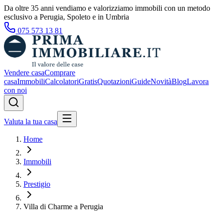
Da oltre 35 anni vendiamo e valorizziamo immobili con un metodo
esclusivo a Perugia, Spoleto e in Umbria
075 573 13 81
Vendere casa
Comprare
casa
Immobili
Calcolatori
Gratis
Quotazioni
Guide
Novità
Blog
Lavora
con noi
Valuta la tua casa
Home
Immobili
Prestigio
Villa di Charme a Perugia