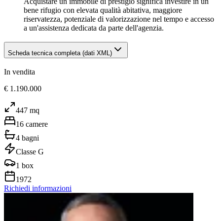
Acquistare un immobile di prestigio significa investire in un
bene rifugio con elevata qualità abitativa, maggiore
riservatezza, potenziale di valorizzazione nel tempo e accesso
a un'assistenza dedicata da parte dell'agenzia.
Scheda tecnica completa (dati XML)
In vendita
€ 1.190.000
447
mq
16
camere
4
bagni
Classe
G
1
box
1972
Richiedi informazioni