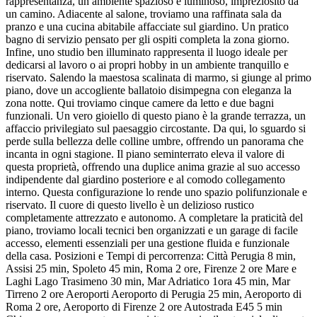
rappresentanza, un ambiente spazioso e luminoso, impreziosito da
un camino. Adiacente al salone, troviamo una raffinata sala da
pranzo e una cucina abitabile affacciate sul giardino. Un pratico
bagno di servizio pensato per gli ospiti completa la zona giorno.
Infine, uno studio ben illuminato rappresenta il luogo ideale per
dedicarsi al lavoro o ai propri hobby in un ambiente tranquillo e
riservato. Salendo la maestosa scalinata di marmo, si giunge al primo
piano, dove un accogliente ballatoio disimpegna con eleganza la
zona notte. Qui troviamo cinque camere da letto e due bagni
funzionali. Un vero gioiello di questo piano è la grande terrazza, un
affaccio privilegiato sul paesaggio circostante. Da qui, lo sguardo si
perde sulla bellezza delle colline umbre, offrendo un panorama che
incanta in ogni stagione. Il piano seminterrato eleva il valore di
questa proprietà, offrendo una duplice anima grazie al suo accesso
indipendente dal giardino posteriore e al comodo collegamento
interno. Questa configurazione lo rende uno spazio polifunzionale e
riservato. Il cuore di questo livello è un delizioso rustico
completamente attrezzato e autonomo. A completare la praticità del
piano, troviamo locali tecnici ben organizzati e un garage di facile
accesso, elementi essenziali per una gestione fluida e funzionale
della casa. Posizioni e Tempi di percorrenza: Città Perugia 8 min,
Assisi 25 min, Spoleto 45 min, Roma 2 ore, Firenze 2 ore Mare e
Laghi Lago Trasimeno 30 min, Mar Adriatico 1ora 45 min, Mar
Tirreno 2 ore Aeroporti Aeroporto di Perugia 25 min, Aeroporto di
Roma 2 ore, Aeroporto di Firenze 2 ore Autostrada E45 5 min