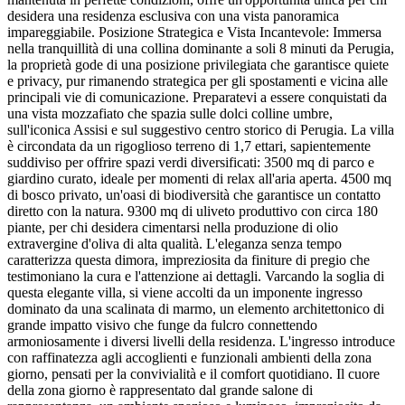
desidera una residenza esclusiva con una vista panoramica
impareggiabile. Posizione Strategica e Vista Incantevole: Immersa
nella tranquillità di una collina dominante a soli 8 minuti da Perugia,
la proprietà gode di una posizione privilegiata che garantisce quiete
e privacy, pur rimanendo strategica per gli spostamenti e vicina alle
principali vie di comunicazione. Preparatevi a essere conquistati da
una vista mozzafiato che spazia sulle dolci colline umbre,
sull'iconica Assisi e sul suggestivo centro storico di Perugia. La villa
è circondata da un rigoglioso terreno di 1,7 ettari, sapientemente
suddiviso per offrire spazi verdi diversificati: 3500 mq di parco e
giardino curato, ideale per momenti di relax all'aria aperta. 4500 mq
di bosco privato, un'oasi di biodiversità che garantisce un contatto
diretto con la natura. 9300 mq di uliveto produttivo con circa 180
piante, per chi desidera cimentarsi nella produzione di olio
extravergine d'oliva di alta qualità. L'eleganza senza tempo
caratterizza questa dimora, impreziosita da finiture di pregio che
testimoniano la cura e l'attenzione ai dettagli. Varcando la soglia di
questa elegante villa, si viene accolti da un imponente ingresso
dominato da una scalinata di marmo, un elemento architettonico di
grande impatto visivo che funge da fulcro connettendo
armoniosamente i diversi livelli della residenza. L'ingresso introduce
con raffinatezza agli accoglienti e funzionali ambienti della zona
giorno, pensati per la convivialità e il comfort quotidiano. Il cuore
della zona giorno è rappresentato dal grande salone di