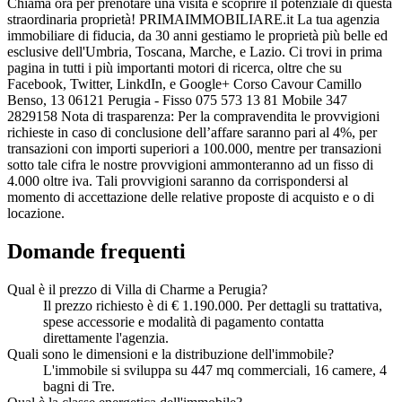
Chiama ora per prenotare una visita e scoprire il potenziale di questa
straordinaria proprietà! PRIMAIMMOBILIARE.it La tua agenzia
immobiliare di fiducia, da 30 anni gestiamo le proprietà più belle ed
esclusive dell'Umbria, Toscana, Marche, e Lazio. Ci trovi in prima
pagina in tutti i più importanti motori di ricerca, oltre che su
Facebook, Twitter, LinkdIn, e Google+ Corso Cavour Camillo
Benso, 13 06121 Perugia - Fisso 075 573 13 81 Mobile 347
2829158 Nota di trasparenza: Per la compravendita le provvigioni
richieste in caso di conclusione dell’affare saranno pari al 4%, per
transazioni con importi superiori a 100.000, mentre per transazioni
sotto tale cifra le nostre provvigioni ammonteranno ad un fisso di
4.000 oltre iva. Tali provvigioni saranno da corrispondersi al
momento di accettazione delle relative proposte di acquisto e o di
locazione.
Domande frequenti
Qual è il prezzo di Villa di Charme a Perugia?
Il prezzo richiesto è di € 1.190.000. Per dettagli su trattativa,
spese accessorie e modalità di pagamento contatta
direttamente l'agenzia.
Quali sono le dimensioni e la distribuzione dell'immobile?
L'immobile si sviluppa su 447 mq commerciali, 16 camere, 4
bagni di Tre.