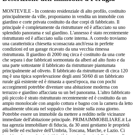
MONTEVILE - In contesto residenziale di alto profilo, costituito
principalmente da ville, proponiamo in vendita un immobile con
giardino e corte privata costituito da due corpi di fabbricato. Il
principale è completamente da ristrutturare ed è affacciato su uno
splendido panorama e sul giardino. L'annesso è stato recentemente
ristrutturato ed è affacciato sulla corte interna. A corredo troviamo
una caratteristica chiesetta sconsacrata anch'essa in perfette
condizioni ed un garage ricavato da una vecchia rimessa
ristrutturata. Il giardino di 2000 mq circa è costituito da una corte
che separa i due fabbricati sormontata da alberi ad alto fusto e da
una parte sottostante il fabbricato da ristrutturare piantumata
principalmente ad oliveto. Il fabbricato da ristrutturare di circa 120
mq è una tipica soprelevazione degli anni 50/60 di un fabbricato
rurale già esistente ed è rimasta a quest'epoca, ma con pochi
accorgimenti potrebbe diventare una abitazione moderna con
terrazzo e giardino affacciata su un bel panorama. L'altro fabbricato
più piccolo è strato ristrutturato recentemente ed è costituito da un
ampio monolocale con angolo cottura e bagno con la camera da letto
attualmente ubicata nel soppalco che insiste sulla zona giorno.
Potrebbe essere un immobile da mettere a reddito nelle vicinanze
immediate dell'abitazione principale. PRIMAIMMOBILIARE.it La
tua agenzia immobiliare di fiducia, da 30 anni gestiamo le proprietà
più belle ed esclusive dell'Umbria, Toscana, Marche, e Lazio. Ci