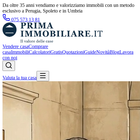
Da oltre 35 anni vendiamo e valorizziamo immobili con un metodo
esclusivo a Perugia, Spoleto e in Umbria
075 573 13 81
Vendere casa
Comprare
casa
Immobili
Calcolatori
Gratis
Quotazioni
Guide
Novità
Blog
Lavora
con noi
Valuta la tua casa