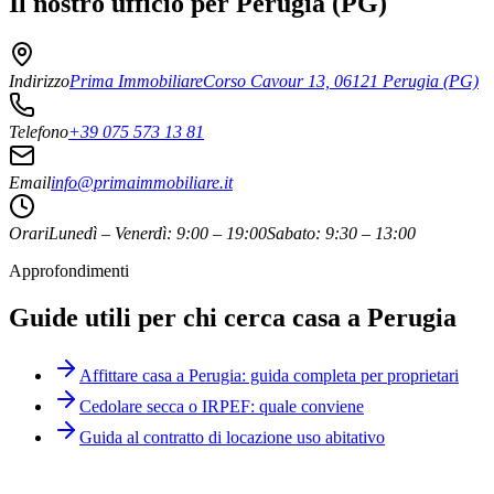
Il nostro ufficio per Perugia (PG)
Indirizzo
Prima Immobiliare
Corso Cavour 13, 06121 Perugia (PG)
Telefono
+39 075 573 13 81
Email
info@primaimmobiliare.it
Orari
Lunedì – Venerdì
:
9:00 – 19:00
Sabato
:
9:30 – 13:00
Approfondimenti
Guide utili per chi cerca casa a Perugia
Affittare casa a Perugia: guida completa per proprietari
Cedolare secca o IRPEF: quale conviene
Guida al contratto di locazione uso abitativo