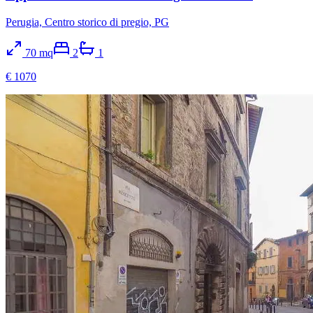
Perugia, Centro storico di pregio, PG
70
mq
2
1
€ 1070