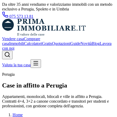
Da oltre 35 anni vendiamo e valorizziamo immobili con un metodo
esclusivo a Perugia, Spoleto e in Umbria
075 573 13 81
Vendere casa
Comprare
casa
Immobili
Calcolatori
Gratis
Quotazioni
Guide
Novità
Blog
Lavora
con noi
Valuta la tua casa
Perugia
Case in affitto a Perugia
Appartamenti, monolocali, bilocali e ville in affitto a Perugia.
Contratti 4+4, 3+2 a canone concordato e transitori per studenti e
professionisti, con gestione completa dell'agenzia.
Home