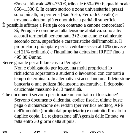
€/mese, bilocale 480–750 €, trilocale 650–950 €, quadrilocale
850–1.300 €. In centro storico e zone universitarie i prezzi
sono più alti; in periferia (San Sisto, Ferro di Cavallo) si
trovano soluzioni più economiche a parità di superficie.
È possibile affittare a Perugia con contratto a canone concordato?
Sì, Perugia è comune ad alta tensione abitativa: sono attivi
accordi territoriali per contratti 3+2 con canone calmierato
secondo zona, superficie e caratteristiche dell'immobile. Il
proprietario può optare per la cedolare secca al 10% (invece
del 21% ordinario) e l'inquilino ha detrazioni IRPEF fino a
495,80 €/anno.
Serve garante per affittare casa a Perugia?
Non è obbligatorio per legge, ma molti proprietari lo
richiedono soprattutto a studenti o lavoratori con contratti a
tempo determinato. In alternativa si accettano una fideiussione
bancaria o una polizza fideiussoria assicurativa. Il deposito
cauzionale massimo è di 3 mensilità.
Che documenti servono per firmare un contratto di locazione?
Servono documento d'identità, codice fiscale, ultime buste
paga o dichiarazione dei redditi (per verifica reddito), APE
dell'immobile (fornito dal proprietario) e contratto firmato in
duplice copia. La registrazione all'Agenzia delle Entrate va
fatta entro 30 giorni dalla stipula.