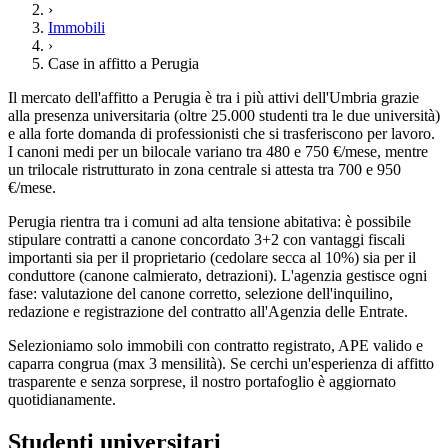
›
Immobili
›
Case in affitto a Perugia
Il mercato dell'affitto a Perugia è tra i più attivi dell'Umbria grazie
alla presenza universitaria (oltre 25.000 studenti tra le due università)
e alla forte domanda di professionisti che si trasferiscono per lavoro.
I canoni medi per un bilocale variano tra 480 e 750 €/mese, mentre
un trilocale ristrutturato in zona centrale si attesta tra 700 e 950
€/mese.
Perugia rientra tra i comuni ad alta tensione abitativa: è possibile
stipulare contratti a canone concordato 3+2 con vantaggi fiscali
importanti sia per il proprietario (cedolare secca al 10%) sia per il
conduttore (canone calmierato, detrazioni). L'agenzia gestisce ogni
fase: valutazione del canone corretto, selezione dell'inquilino,
redazione e registrazione del contratto all'Agenzia delle Entrate.
Selezioniamo solo immobili con contratto registrato, APE valido e
caparra congrua (max 3 mensilità). Se cerchi un'esperienza di affitto
trasparente e senza sorprese, il nostro portafoglio è aggiornato
quotidianamente.
Studenti universitari