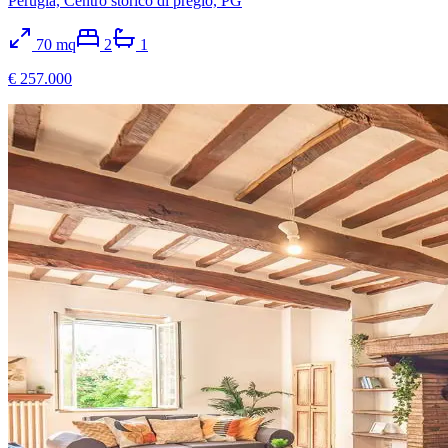
Perugia, Centro storico di pregio, PG
70
mq
2
1
€ 257.000