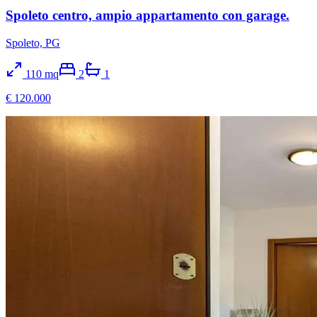
Spoleto centro, ampio appartamento con garage.
Spoleto, PG
110
mq
2
1
€ 120.000