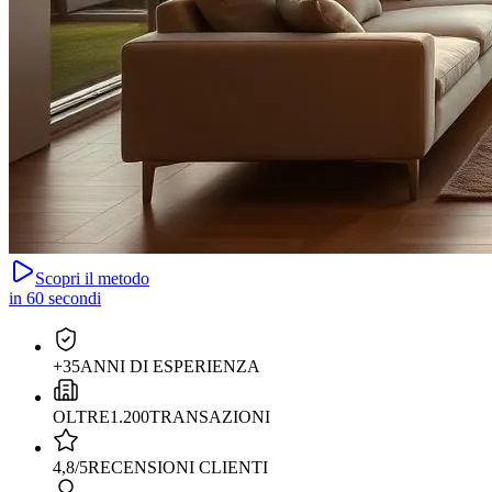
Scopri il metodo
in 60 secondi
+35
ANNI DI ESPERIENZA
OLTRE
1.200
TRANSAZIONI
4,8/5
RECENSIONI CLIENTI