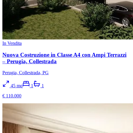
In Vendita
Nuova Costruzione in Classe A4 con Ampi Terrazzi
– Perugia, Collestrada
Perugia, Collestrada, PG
45
mq
1
1
€ 110.000