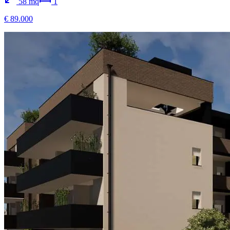
58
mq
1
€ 89.000