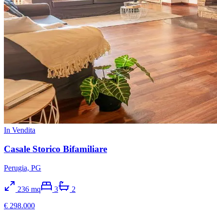
In Vendita
Casale Storico Bifamiliare
Perugia, PG
236
mq
3
2
€ 298.000