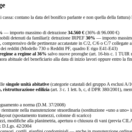
ge
cassa: contano la data del bonifico parlante e non quella della fattura) la
%
— importo massimo di detrazione
34.560 €
(36% di 96.000 €)
obili detenuti da familiari): detrazione IRPEF
30%
— importo massimo
, comprensivo delle pertinenze accatastate in C/2, C/6 o C/7 collegate al
ne dei redditi (Modello 730 o Redditi PF, quadro E rigo E41-E43)
 regime a regime al 36%
salvo nuove proroghe (art. 16-bis c. 1 TUIR n
ora abituale del beneficiario alla data di inizio lavori oppure entro la 
ulle
singole unità abitative
(categorie catastali del gruppo A esclusi A/1
ristrutturazione edilizia
(art. 3 c. 1 lett. b, c, d DPR 380/2001), men
 adeguamento a norma (D.M. 37/2008)
rientrante nella manutenzione straordinaria (sostituzione «uno a uno» i
layout (spostamento tramezzi, colonne di scarico)
ezzi, modifiche alla planimetria, apertura o chiusura di vani (previa CI
ex D.Lgs. 42/2004
, ascensori, cortili, giardini condominiali — anche in manutenzione ordina