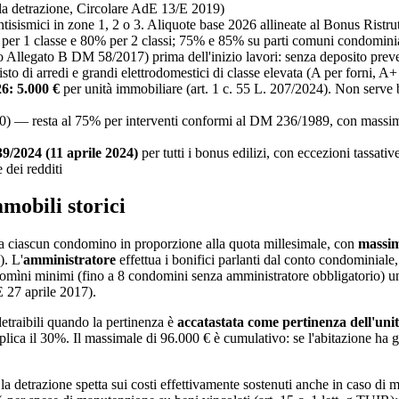
e la detrazione, Circolare AdE 13/E 2019)
tisismici in zone 1, 2 o 3. Aliquote base 2026 allineate al Bonus Ristr
per 1 classe e 80% per 2 classi; 75% e 85% su parti comuni condominial
 Allegato B DM 58/2017) prima dell'inizio lavori: senza deposito prev
 di arredi e grandi elettrodomestici di classe elevata (A per forni, A+ per
26: 5.000 €
per unità immobiliare (art. 1 c. 55 L. 207/2024). Non serve 
) — resta al 75% per interventi conformi al DM 236/1989, con massimali 
39/2024 (11 aprile 2024)
per tutti i bonus edilizi, con eccezioni tassativ
 dei redditi
mobili storici
ta a ciascun condomino in proporzione alla quota millesimale, con
massim
). L'
amministratore
effettua i bonifici parlanti dal conto condominiale,
ndomìni minimi (fino a 8 condomini senza amministratore obbligatorio) u
E 27 aprile 2017).
detraibili quando la pertinenza è
accatastata come pertinenza dell'unit
pplica il 30%. Il massimale di 96.000 € è cumulativo: se l'abitazione ha
) la detrazione spetta sui costi effettivamente sostenuti anche in caso di 