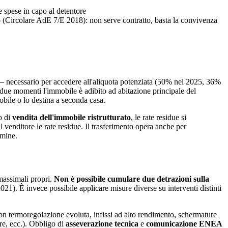
e spese in capo al detentore
o
(Circolare AdE 7/E 2018): non serve contratto, basta la convivenza
» — necessario per accedere all'aliquota potenziata (50% nel 2025, 36%
 due momenti l'immobile è adibito ad abitazione principale del
obile o lo destina a seconda casa.
o di
vendita dell'immobile ristrutturato
, le rate residue si
l venditore le rate residue. Il trasferimento opera anche per
rmine.
massimali propri.
Non è possibile cumulare due detrazioni sulla
021). È invece possibile applicare misure diverse su interventi distinti
on termoregolazione evoluta, infissi ad alto rendimento, schermature
e, ecc.). Obbligo di
asseverazione tecnica
e
comunicazione ENEA