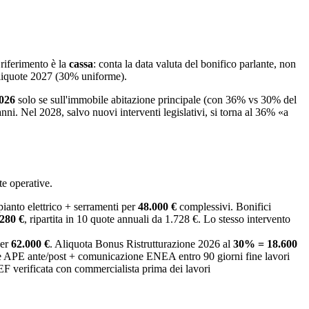
i riferimento è la
cassa
: conta la data valuta del bonifico parlante, non
 aliquote 2027 (30% uniforme).
2026
solo se sull'immobile abitazione principale (con 36% vs 30% del
nni. Nel 2028, salvo nuovi interventi legislativi, si torna al 36% «a
te operative.
ianto elettrico + serramenti per
48.000 €
complessivi. Bonifici
280 €
, ripartita in 10 quote annuali da 1.728 €. Lo stesso intervento
per
62.000 €
. Aliquota Bonus Ristrutturazione 2026 al
30% = 18.600
ne APE ante/post + comunicazione ENEA entro 90 giorni fine lavori
 verificata con commercialista prima dei lavori