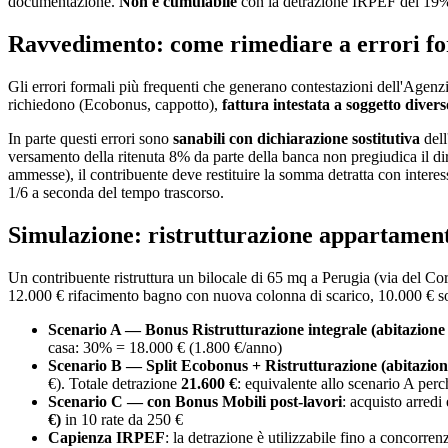
documentazione.
Non è cumulabile
con la detrazione IRPEF del 19% p
Ravvedimento: come rimediare a errori fo
Gli errori formali più frequenti che generano contestazioni dell'Agenz
richiedono (Ecobonus, cappotto),
fattura intestata a soggetto divers
In parte questi errori sono
sanabili con dichiarazione sostitutiva
dell
versamento della ritenuta 8% da parte della banca non pregiudica il diri
ammesse), il contribuente deve restituire la somma detratta con interes
1/6 a seconda del tempo trascorso.
Simulazione: ristrutturazione appartamen
Un contribuente ristruttura un bilocale di 65 mq a Perugia (via del Co
12.000 € rifacimento bagno con nuova colonna di scarico, 10.000 € sosti
Scenario A — Bonus Ristrutturazione integrale (abitazione 
casa: 30% = 18.000 € (1.800 €/anno)
Scenario B — Split Ecobonus + Ristrutturazione (abitazion
€). Totale detrazione
21.600 €
: equivalente allo scenario A per
Scenario C — con Bonus Mobili post-lavori
: acquisto arredi
€)
in 10 rate da 250 €
Capienza IRPEF
: la detrazione è utilizzabile fino a concor