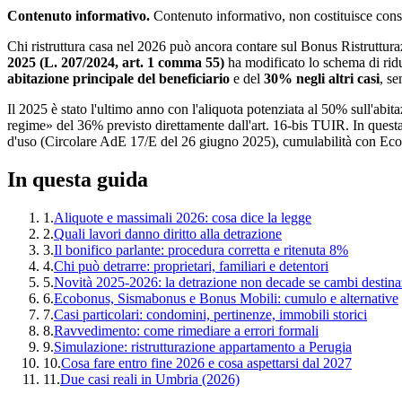
Contenuto informativo.
Contenuto informativo, non costituisce consule
Chi ristruttura casa nel 2026 può ancora contare sul Bonus Ristrutturaz
2025 (L. 207/2024, art. 1 comma 55)
ha modificato lo schema di rid
abitazione principale del beneficiario
e del
30% negli altri casi
, se
Il 2025 è stato l'ultimo anno con l'aliquota potenziata al 50% sull'abit
regime» del 36% previsto direttamente dall'art. 16-bis TUIR. In quest
d'uso (Circolare AdE 17/E del 26 giugno 2025), cumulabilità con Ecobo
In questa guida
1
.
Aliquote e massimali 2026: cosa dice la legge
2
.
Quali lavori danno diritto alla detrazione
3
.
Il bonifico parlante: procedura corretta e ritenuta 8%
4
.
Chi può detrarre: proprietari, familiari e detentori
5
.
Novità 2025-2026: la detrazione non decade se cambi destin
6
.
Ecobonus, Sismabonus e Bonus Mobili: cumulo e alternative
7
.
Casi particolari: condomini, pertinenze, immobili storici
8
.
Ravvedimento: come rimediare a errori formali
9
.
Simulazione: ristrutturazione appartamento a Perugia
10
.
Cosa fare entro fine 2026 e cosa aspettarsi dal 2027
11
.
Due casi reali in Umbria (2026)