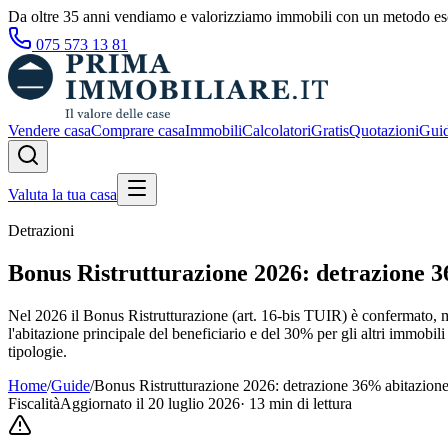
Da oltre 35 anni vendiamo e valorizziamo immobili con un metodo esc
075 573 13 81
Vendere casa
Comprare casa
Immobili
Calcolatori
Gratis
Quotazioni
Gui
Valuta la tua casa
Detrazioni
Bonus Ristrutturazione 2026: detrazione 3
Nel 2026 il Bonus Ristrutturazione (art. 16-bis TUIR) è confermato, m
l'abitazione principale del beneficiario e del 30% per gli altri immobi
tipologie.
Home
/
Guide
/
Bonus Ristrutturazione 2026: detrazione 36% abitazione
Fiscalità
Aggiornato il
20 luglio 2026
·
13
min di lettura