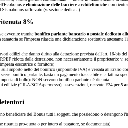
ell'Ecobonus e
eliminazione delle barriere architettoniche
non rientra
l Sismabonus rafforzato (v. sezione dedicata)
 ritenuta 8%
eve avvenire tramite
bonifico parlante bancario o postale dedicato alle
anatoria se l'impresa rilascia una dichiarazione sostitutiva attestante l'
avori edilizi che danno diritto alla detrazione prevista dall'art. 16-bis 
IRPEF ridotta dalla detrazione, non necessariamente il proprietario: v. s
impresa esecutrice o fornitore)
sull'importo netto del bonifico (imponibile IVA) e versata all'Erario co
 serve bonifico parlante, basta un pagamento tracciabile e la fattura spec
mposta di bollo): NON servono bonifico parlante né ritenuta
azioni edilizie (CILA/SCIA/permesso), asseverazioni, ricevute F24 per
5 an
detentori
ono beneficiare del Bonus tutti i soggetti che possiedono o detengono l'i
e ripartita pro-quota o per intero al pagatore, se documentata)