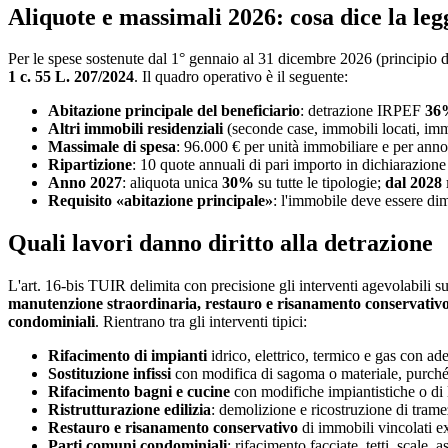
Aliquote e massimali 2026: cosa dice la leg
Per le spese sostenute dal 1° gennaio al 31 dicembre 2026 (principio di 
1 c. 55 L. 207/2024
. Il quadro operativo è il seguente:
Abitazione principale del beneficiario
: detrazione IRPEF
36
Altri immobili residenziali
(seconde case, immobili locati, imm
Massimale di spesa
: 96.000 € per unità immobiliare e per anno
Ripartizione
: 10 quote annuali di pari importo in dichiarazio
Anno 2027
: aliquota unica
30%
su tutte le tipologie;
dal 2028
Requisito «abitazione principale»
: l'immobile deve essere dim
Quali lavori danno diritto alla detrazione
L'art. 16-bis TUIR delimita con precisione gli interventi agevolabili s
manutenzione straordinaria, restauro e risanamento conservativo, 
condominiali
. Rientrano tra gli interventi tipici:
Rifacimento di impianti
idrico, elettrico, termico e gas con
Sostituzione infissi
con modifica di sagoma o materiale, purché 
Rifacimento bagni e cucine
con modifiche impiantistiche o di 
Ristrutturazione edilizia
: demolizione e ricostruzione di tram
Restauro e risanamento conservativo
di immobili vincolati 
Parti comuni condominiali
: rifacimento facciate, tetti, scale