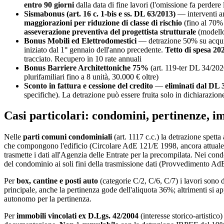
entro 90 giorni
dalla data di fine lavori (l'omissione fa perder
Sismabonus (art. 16 c. 1-bis e ss. DL 63/2013)
— interventi an
maggiorazioni per riduzione di classe di rischio
(fino al 70% 
asseverazione preventiva del progettista strutturale
(modello
Bonus Mobili ed Elettrodomestici
— detrazione 50% su acquisto
iniziato dal 1° gennaio dell'anno precedente.
Tetto di spesa 20
tracciato. Recupero in 10 rate annuali
Bonus Barriere Architettoniche 75%
(art. 119-ter DL 34/2020
plurifamiliari fino a 8 unità, 30.000 € oltre)
Sconto in fattura e cessione del credito
—
eliminati dal DL 
specifiche). La detrazione può essere fruita solo in dichiarazione
Casi particolari: condomini, pertinenze, im
Nelle
parti comuni condominiali
(art. 1117 c.c.) la detrazione spet
che compongono l'edificio (Circolare AdE 121/E 1998, ancora attuale
trasmette i dati all'Agenzia delle Entrate per la precompilata. Nei co
del condominio ai soli fini della trasmissione dati (Provvedimento Ad
Per
box, cantine e posti auto
(categorie C/2, C/6, C/7) i lavori sono 
principale, anche la pertinenza gode dell'aliquota 36%; altrimenti si a
autonomo per la pertinenza.
Per
immobili vincolati ex D.Lgs. 42/2004
(interesse storico-artistico