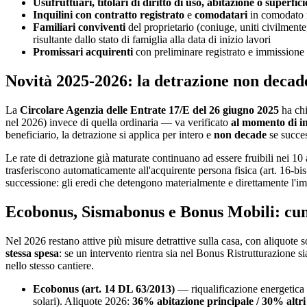
Usufruttuari, titolari di diritto di uso, abitazione o superfici
Inquilini con contratto registrato
e
comodatari
in comodato re
Familiari conviventi
del proprietario (coniuge, uniti civilmente,
risultante dallo stato di famiglia alla data di inizio lavori
Promissari acquirenti
con preliminare registrato e immissione
Novità 2025-2026: la detrazione non decad
La
Circolare Agenzia delle Entrate 17/E del 26 giugno 2025
ha chi
nel 2026) invece di quella ordinaria — va verificato
al momento di ini
beneficiario, la detrazione si applica per intero e
non decade
se succes
Le rate di detrazione già maturate continuano ad essere fruibili nei 10
trasferiscono automaticamente all'acquirente persona fisica (art. 16-bis
successione: gli eredi che detengono materialmente e direttamente l'im
Ecobonus, Sismabonus e Bonus Mobili: cum
Nel 2026 restano attive più misure detrattive sulla casa, con aliquote
stessa spesa
: se un intervento rientra sia nel Bonus Ristrutturazione s
nello stesso cantiere.
Ecobonus (art. 14 DL 63/2013)
— riqualificazione energetica 
solari). Aliquote 2026:
36% abitazione principale / 30% altri