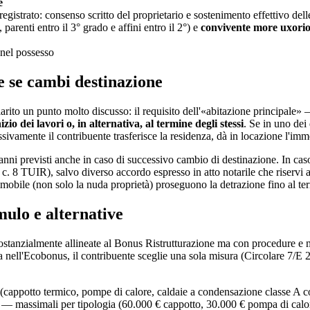
e
gistrato: consenso scritto del proprietario e sostenimento effettivo dell
 parenti entro il 3° grado e affini entro il 2°) e
convivente more uxori
 nel possesso
e se cambi destinazione
arito un punto molto discusso: il requisito dell'«abitazione principale
zio dei lavori o, in alternativa, al termine degli stessi
. Se in uno dei
sivamente il contribuente trasferisce la residenza, dà in locazione l'imm
 anni previsti anche in caso di successivo cambio di destinazione. In cas
 c. 8 TUIR), salvo diverso accordo espresso in atto notarile che riservi a
mobile (non solo la nuda proprietà) proseguono la detrazione fino al te
ulo e alternative
 sostanzialmente allineate al Bonus Ristrutturazione ma con procedure e 
ia nell'Ecobonus, il contribuente sceglie una sola misura (Circolare 7/E 2
(cappotto termico, pompe di calore, caldaie a condensazione classe A c
— massimali per tipologia (60.000 € cappotto, 30.000 € pompa di calor