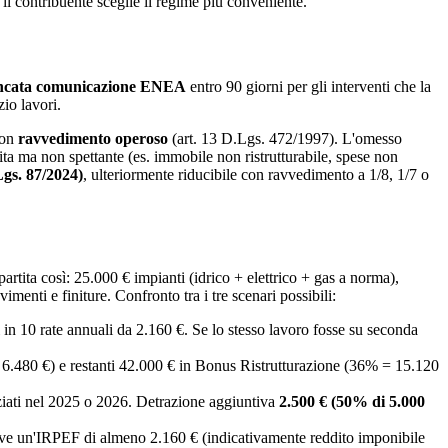
il contribuente sceglie il regime più conveniente.
cata comunicazione ENEA
entro 90 giorni per gli interventi che la
zio lavori.
con
ravvedimento operoso
(art. 13 D.Lgs. 472/1997). L'omesso
uita ma non spettante (es. immobile non ristrutturabile, spese non
gs. 87/2024)
, ulteriormente riducibile con ravvedimento a 1/8, 1/7 o
partita così: 25.000 € impianti (idrico + elettrico + gas a norma),
enti e finiture. Confronto tra i tre scenari possibili:
iti in 10 rate annuali da 2.160 €. Se lo stesso lavoro fosse su seconda
 6.480 €) e restanti 42.000 € in Bonus Ristrutturazione (36% = 15.120
niziati nel 2025 o 2026. Detrazione aggiuntiva
2.500 € (50% di 5.000
erve un'IRPEF di almeno 2.160 € (indicativamente reddito imponibile