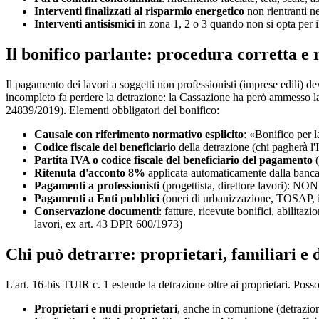
Interventi finalizzati al risparmio energetico
non rientranti n
Interventi antisismici
in zona 1, 2 o 3 quando non si opta per i
Il bonifico parlante: procedura corretta e
Il pagamento dei lavori a soggetti non professionisti (imprese edili) d
incompleto fa perdere la detrazione: la Cassazione ha però ammesso la s
24839/2019). Elementi obbligatori del bonifico:
Causale con riferimento normativo esplicito
: «Bonifico per l
Codice fiscale del beneficiario
della detrazione (chi pagherà l'
Partita IVA o codice fiscale del beneficiario del pagamento
(
Ritenuta d'acconto 8%
applicata automaticamente dalla banca 
Pagamenti a professionisti
(progettista, direttore lavori): NON
Pagamenti a Enti pubblici
(oneri di urbanizzazione, TOSAP, i
Conservazione documenti
: fatture, ricevute bonifici, abilit
lavori, ex art. 43 DPR 600/1973)
Chi può detrarre: proprietari, familiari e 
L'art. 16-bis TUIR c. 1 estende la detrazione oltre ai proprietari. Poss
Proprietari e nudi proprietari
, anche in comunione (detrazion