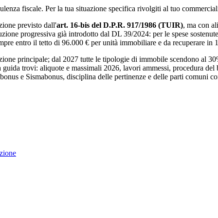
nza fiscale. Per la tua situazione specifica rivolgiti al tuo commercialis
ione previsto dall'
art. 16-bis del D.P.R. 917/1986 (TUIR)
, ma con al
uzione progressiva già introdotto dal DL 39/2024: per le spese sostenut
mpre entro il tetto di 96.000 € per unità immobiliare e da recuperare in 1
azione principale; dal 2027 tutte le tipologie di immobile scendono al 30
a guida trovi: aliquote e massimali 2026, lavori ammessi, procedura del 
nus e Sismabonus, disciplina delle pertinenze e delle parti comuni con
azione