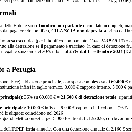
er spese di manutenzione su beni vincolati (art. 15 c. 1 lett. g TUIR): 
rmali
ia delle Entrate sono:
bonifico non parlante
o con dati incompleti,
man
o
dal pagatore del bonifico,
CILA/SCIA non depositata
prima dell'ini
'impresa esecutrice (per il bonifico non parlante, Cass. 24839/2019) o 
tto alla detrazione se il pagamento è tracciato. In caso di detrazione fr
si legali e sanzione del 30% ridotta al
25% dal 1° settembre 2024 (D.L
to a Perugia
rtone, Elce), abitazione principale, con spesa complessiva di
60.000 €
ri
tuzione infissi in taglio termico, 8.000 € cappotto interno, 5.000 € pavim
principale)
: 36% su 60.000 € =
21.600 € di detrazione totale
, ripart
e principale)
: 10.000 € infissi + 8.000 € cappotto in Ecobonus (36% =
ché le aliquote coincidono nel 2026
 e grandi elettrodomestici per 5.000 € entro il 31/12/2026, con lavori i
renza dell'IRPEF lorda annuale. Con una detrazione annuale di 2.160 € s