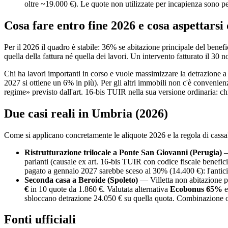
oltre ~19.000 €). Le quote non utilizzate per incapienza sono per
Cosa fare entro fine 2026 e cosa aspettarsi
Per il 2026 il quadro è stabile: 36% se abitazione principale del benefici
quella della fattura né quella dei lavori. Un intervento fatturato il 
Chi ha lavori importanti in corso e vuole massimizzare la detrazione a
2027 si ottiene un 6% in più). Per gli altri immobili non c'è convenienz
regime» previsto dall'art. 16-bis TUIR nella sua versione ordinaria: c
Due casi reali in Umbria (2026)
Come si applicano concretamente le aliquote 2026 e la regola di cassa? 
Ristrutturazione trilocale a Ponte San Giovanni (Perugia)
—
parlanti (causale ex art. 16-bis TUIR con codice fiscale benefici
pagato a gennaio 2027 sarebbe sceso al 30% (14.400 €): l'antici
Seconda casa a Beroide (Spoleto)
— Villetta non abitazione pr
€
in 10 quote da 1.860 €. Valutata alternativa
Ecobonus 65%
e
sbloccano detrazione 24.050 € su quella quota. Combinazione o
Fonti ufficiali