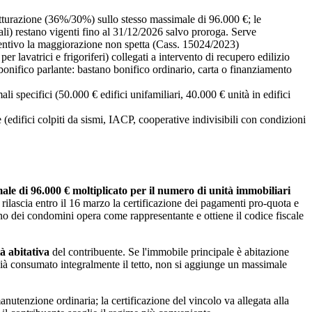
utturazione (36%/30%) sullo stesso massimale di 96.000 €; le
i) restano vigenti fino al 31/12/2026 salvo proroga. Serve
entivo la maggiorazione non spetta (Cass. 15024/2023)
 lavatrici e frigoriferi) collegati a intervento di recupero edilizio
bonifico parlante: bastano bonifico ordinario, carta o finanziamento
specifici (50.000 € edifici unifamiliari, 40.000 € unità in edifici
e (edifici colpiti da sismi, IACP, cooperative indivisibili con condizioni
ale di 96.000 € moltiplicato per il numero di unità immobiliari
 rilascia entro il 16 marzo la certificazione dei pagamenti pro-quota e
no dei condomini opera come rappresentante e ottiene il codice fiscale
à abitativa
del contribuente. Se l'immobile principale è abitazione
 già consumato integralmente il tetto, non si aggiunge un massimale
manutenzione ordinaria; la certificazione del vincolo va allegata alla