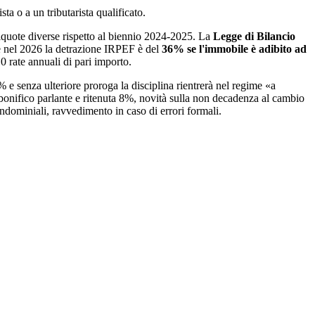
ta o a un tributarista qualificato.
iquote diverse rispetto al biennio 2024-2025. La
Legge di Bilancio
e nel 2026 la detrazione IRPEF è del
36% se l'immobile è adibito ad
0 rate annuali di pari importo.
% e senza ulteriore proroga la disciplina rientrerà nel regime «a
bonifico parlante e ritenuta 8%, novità sulla non decadenza al cambio
dominiali, ravvedimento in caso di errori formali.