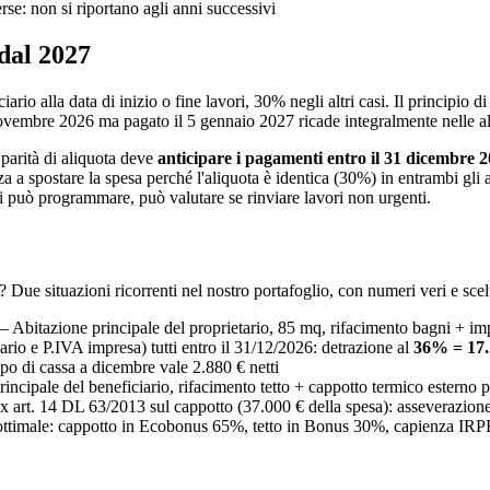
se: non si riportano agli anni successivi
 dal 2027
ario alla data di inizio o fine lavori, 30% negli altri casi. Il principio d
30 novembre 2026 ma pagato il 5 gennaio 2027 ricade integralmente nelle
 parità di aliquota deve
anticipare i pagamenti entro il 31 dicembre 
a a spostare la spesa perché l'aliquota è identica (30%) in entrambi gli a
hi può programmare, può valutare se rinviare lavori non urgenti.
Due situazioni ricorrenti nel nostro portafoglio, con numeri veri e scel
 Abitazione principale del proprietario, 85 mq, rifacimento bagni + imp
ario e P.IVA impresa) tutti entro il 31/12/2026: detrazione al
36% = 17.
po di cassa a dicembre vale 2.880 € netti
incipale del beneficiario, rifacimento tetto + cappotto termico esterno 
x art. 14 DL 63/2013 sul cappotto (37.000 € della spesa): asseverazio
ttimale: cappotto in Ecobonus 65%, tetto in Bonus 30%, capienza IRPEF