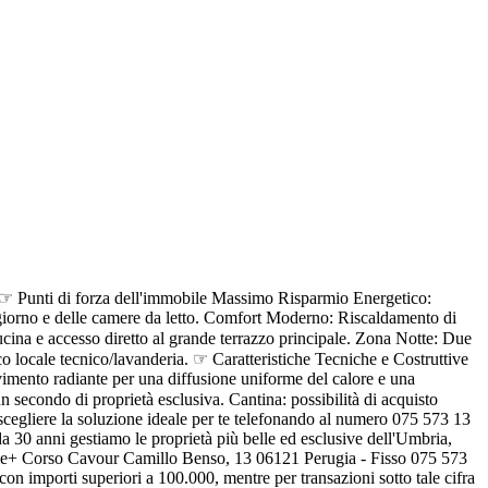
da ☞ Punti di forza dell'immobile Massimo Risparmio Energetico:
na giorno e delle camere da letto. Comfort Moderno: Riscaldamento di
cina e accesso diretto al grande terrazzo principale. Zona Notte: Due
o locale tecnico/lavanderia. ☞ Caratteristiche Tecniche e Costruttive
vimento radiante per una diffusione uniforme del calore e una
 secondo di proprietà esclusiva. Cantina: possibilità di acquisto
scegliere la soluzione ideale per te telefonando al numero 075 573 13
0 anni gestiamo le proprietà più belle ed esclusive dell'Umbria,
Google+ Corso Cavour Camillo Benso, 13 06121 Perugia - Fisso 075 573
con importi superiori a 100.000, mentre per transazioni sotto tale cifra