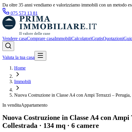
Da oltre 35 anni vendiamo e valorizziamo immobili con un metodo esc
075 573 13 81
Vendere casa
Comprare casa
Immobili
Calcolatori
Gratis
Quotazioni
Gui
Valuta la tua casa
Home
Immobili
Nuova Costruzione in Classe A4 con Ampi Terrazzi – Perugia, 
In vendita
Appartamento
Nuova Costruzione in Classe A4 con Ampi T
Collestrada
· 134 mq
· 6 camere