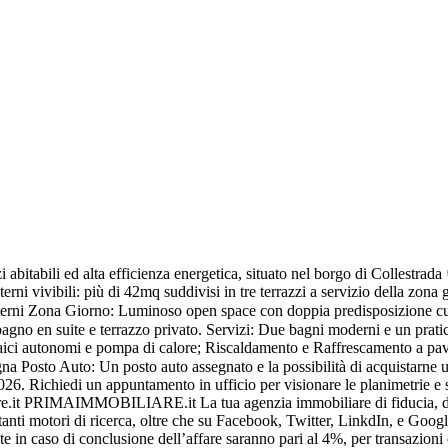
 abitabili ed alta efficienza energetica, situato nel borgo di Collestra
terni vivibili: più di 42mq suddivisi in tre terrazzi a servizio della zo
Interni Zona Giorno: Luminoso open space con doppia predisposizione cu
gno en suite e terrazzo privato. Servizi: Due bagni moderni e un pratic
ltaici autonomi e pompa di calore; Riscaldamento e Raffrescamento a pa
na Posto Auto: Un posto auto assegnato e la possibilità di acquistarne un
26. Richiedi un appuntamento in ufficio per visionare le planimetrie e 
re.it PRIMAIMMOBILIARE.it La tua agenzia immobiliare di fiducia, da 3
ortanti motori di ricerca, oltre che su Facebook, Twitter, LinkdIn, e 
e in caso di conclusione dell’affare saranno pari al 4%, per transazioni 