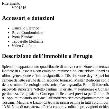
Riferimento
V001816
Accessori e dotazioni
Cancello Elettrico
Parco Condominiale
Porta Blindata
Tapparelle Elettriche
Video Citofono
Descrizione dell'immobile
a Perugia
Splendido appartamento quadrilocale di nuova costruzione con terrazzi
Edificio in Classe A4 con emissioni minime e bollette ridotte. Spazi es
ultima generazione e finiture signorili. ☞ Distribuzione degli Spazi 
camere da letto servite da un secondo terrazzo. Master Bedroom con ba
della struttura Tecnologia antisismica d'avanguardia; Pannelli fotovo
piacevole atmosfera "effetto cantina" in estate. ☞ Pertinenze e Conseg
pertinenza. Tempistiche: Consegna delle chiavi prevista per Ottobre 20
81 oppure inviando un’e-mail all’indirizzo richieste@primaimmobilia
Toscana, Marche, e Lazio. Ci trovi in prima pagina in tutti i più imp
13 81 Nota di trasparenza: Per la compravendita le provvigioni richiest