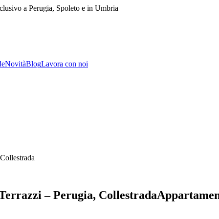
lusivo a Perugia, Spoleto e in Umbria
de
Novità
Blog
Lavora con noi
Collestrada
errazzi – Perugia, Collestrada
Appartamen