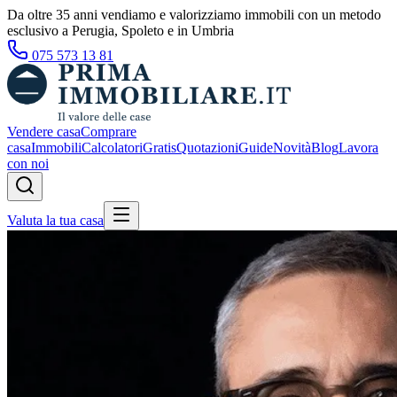
Da oltre 35 anni vendiamo e valorizziamo immobili con un metodo
esclusivo a Perugia, Spoleto e in Umbria
075 573 13 81
Vendere casa
Comprare
casa
Immobili
Calcolatori
Gratis
Quotazioni
Guide
Novità
Blog
Lavora
con noi
Valuta la tua casa