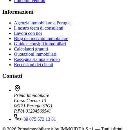
Immobili venduti
Informazioni
Agenzia immobiliare a Perugia
Il nostro team di consulenti
Lavora con noi
Blog del mercato immobiliare
Guide e consigli immobiliari
Calcolatori gratuiti
Quotazioni immobiliari
Rassegna stampa e video
Recensioni dei clienti
Contatti
Prima Immobiliare
Corso Cavour 13
06121
Perugia
(
PG
)
P.IVA 01234560541
+39 075 573 13 81
© 2026 Primaimmobiliare.it by IMMOIDEA S.r.l. — Tutti i diritti