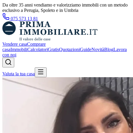
Da oltre 35 anni vendiamo e valorizziamo immobili con un metodo
esclusivo a Perugia, Spoleto e in Umbria
075 573 13 81
Vendere casa
Comprare
casa
Immobili
Calcolatori
Gratis
Quotazioni
Guide
Novità
Blog
Lavora
con noi
Valuta la tua casa