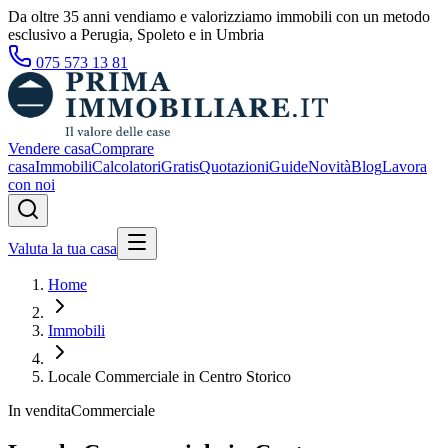
Da oltre 35 anni vendiamo e valorizziamo immobili con un metodo
esclusivo a Perugia, Spoleto e in Umbria
075 573 13 81
Vendere casa
Comprare
casa
Immobili
Calcolatori
Gratis
Quotazioni
Guide
Novità
Blog
Lavora
con noi
Valuta la tua casa
Home
Immobili
Locale Commerciale in Centro Storico
In vendita
Commerciale