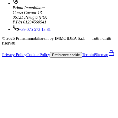
Prima Immobiliare
Corso Cavour 13
06121
Perugia
(
PG
)
P.IVA 01234560541
+39 075 573 13 81
© 2026 Primaimmobiliare.it by IMMOIDEA S.r.l. — Tutti i diritti
riservati
Privacy Policy
Cookie Policy
Termini
Sitemap
Preferenze cookie