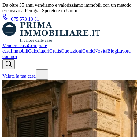
Da oltre 35 anni vendiamo e valorizziamo immobili con un metodo
esclusivo a Perugia, Spoleto e in Umbria
075 573 13 81
Vendere casa
Comprare
casa
Immobili
Calcolatori
Gratis
Quotazioni
Guide
Novità
Blog
Lavora
con noi
Valuta la tua casa